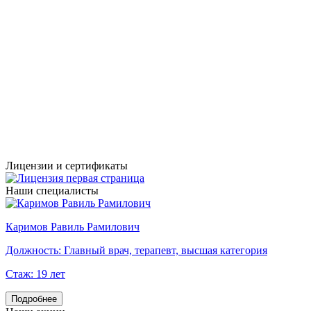
Лицензии и сертификаты
Наши специалисты
Каримов Равиль Рамилович
Г
Должность:
Главный врач, терапевт, высшая категория
Стаж:
19 лет
Подробнее