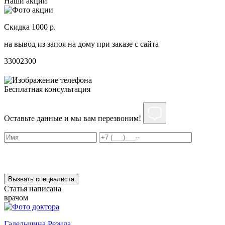
Наши акции
Скидка 1000 р.
Н
на вывод из запоя на дому при заказе с сайта
С
3300
2300
3
Бесплатная консультация
Оставьте данные и мы вам перезвоним!
Нажимая на кнопку ”Отправить”, Вы даёте своё
согласие
на
обработку персональных данных
Вызвать специалиста
Статья написана
врачом
Гадельшина Резида