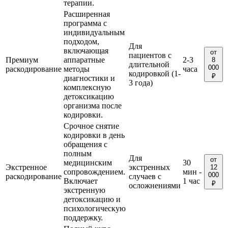
терапии.
Расширенная
программа с
индивидуальным
подходом,
Для
включающая
от
пациентов с
Премиум
аппаратные
2-3
8
длительной
000
раскодирование
методы
часа
кодировкой (1-
₽
диагностики и
3 года)
комплексную
детоксикацию
организма после
кодировки.
Срочное снятие
кодировки в день
обращения с
полным
Для
от
медицинским
30
Экстренное
экстренных
12
сопровождением.
мин -
000
раскодирование
случаев с
Включает
1 час
₽
осложнениями
экстренную
детоксикацию и
психологическую
поддержку.