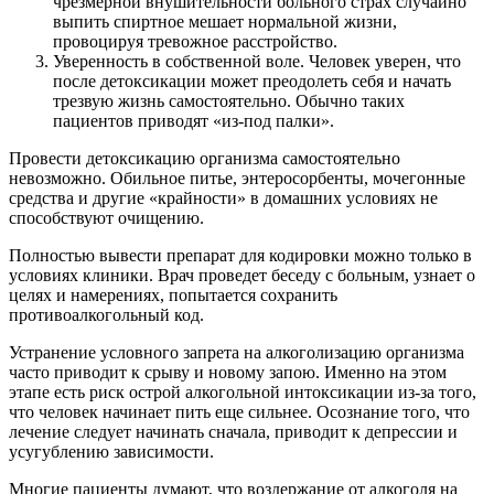
чрезмерной внушительности больного страх случайно
выпить спиртное мешает нормальной жизни,
провоцируя тревожное расстройство.
Уверенность в собственной воле. Человек уверен, что
после детоксикации может преодолеть себя и начать
трезвую жизнь самостоятельно. Обычно таких
пациентов приводят «из-под палки».
Провести детоксикацию организма самостоятельно
невозможно. Обильное питье, энтеросорбенты, мочегонные
средства и другие «крайности» в домашних условиях не
способствуют очищению.
Полностью вывести препарат для кодировки можно только в
условиях клиники. Врач проведет беседу с больным, узнает о
целях и намерениях, попытается сохранить
противоалкогольный код.
Устранение условного запрета на алкоголизацию организма
часто приводит к срыву и новому запою. Именно на этом
этапе есть риск острой алкогольной интоксикации из-за того,
что человек начинает пить еще сильнее. Осознание того, что
лечение следует начинать сначала, приводит к депрессии и
усугублению зависимости.
Многие пациенты думают, что воздержание от алкоголя на