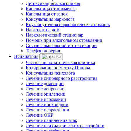
Детоксикация алкоголиков
Капельница от похмелья
Капельница от запоя
Консультация нарколога
Круглосуточная наркологическая помощь
Нарколог на дом
Наркологический стационар
Помощь при алкогольном отравлении
Снятие алкогольной интоксикации
Телефон доверия
Психиатрия
Частная психиатрическая клиника
Кодирование по методу Попова
Консультация психолога
Лечение биполярного расстройства
Лечение деменции
Лечение депрессии
Лечение эпилепсии
Лечение игромании
Лечение ипохондрии
Лечение неврастении
Лечение ОКР
Лечение панических атак
Лечение психиатрических расстройств
Лечение шизофрении