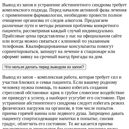
Вывод из запоя и устранение абстинентного синдрома требует
комплексного подхода. Перед началом активной фазы лечения
с применением фармакологии, необходимо провести полное
очищение организма от следов алкоголя. Предлагаем
различные пути и методы решения проблемы конкретного
пациента, рассматривая каждый случай индивидуально.
Прайсовые цены представлены у нас на официальном сайте
или всегда можно связаться с клиникой по указанным
телефонам. Квалифицированные консультанты помогут
сориентироваться, запишут на лечение в стационаре или
оформят заявку на срочный выезд бригады на дом.
Что нельзя делать перед выводом из запоя?
Вывод из запоя – комплексная работа, которая требует сил и
участия близких и семьи пациента. Если вашему родному
человеку нужна помощь, то важно избегать создания
стрессовой обстановки: крик и грубое словесное воздействие
не приведут к успеху, а наоборот усугубят его состояние. При
устранении абстинентного синдрома следует избегать резких
физических нагрузок на организм, в том числе попыток
приема горячей ванны или ледяного душа. Запрещено давать
пациенту спиртосодежащие напитки в попытке, снизив
градус, облегчить его состояние. То же касается приема
лекарственных препаратов без назначения лечащего врача.