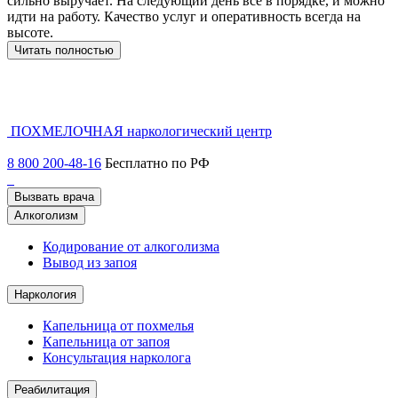
сильно выручает. На следующий день все в порядке, и можно
о
идти на работу. Качество услуг и оперативность всегда на
б
высоте.
Ж
в
Читать полностью
ПОХМЕЛОЧНАЯ
наркологический центр
8 800 200-48-16
Бесплатно по РФ
Вызвать врача
Алкоголизм
Кодирование от алкоголизма
Вывод из запоя
Наркология
Капельница от похмелья
Капельница от запоя
Консультация нарколога
Реабилитация