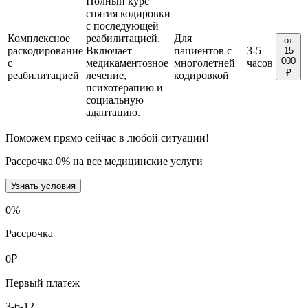
Полный курс
снятия кодировки
с последующей
Комплексное
реабилитацией.
Для
от
раскодирование
Включает
пациентов с
3-5
15
000
с
медикаментозное
многолетней
часов
₽
реабилитацией
лечение,
кодировкой
психотерапию и
социальную
адаптацию.
Поможем прямо сейчас в любой ситуации!
Рассрочка 0% на все медицинские услуги
Узнать условия
0
%
Рассрочка
0
₽
Первый платеж
3-6-12