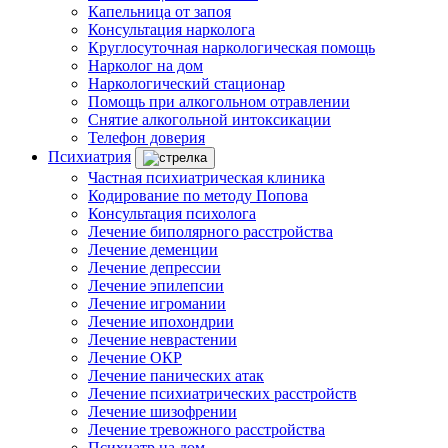
Капельница от запоя
Консультация нарколога
Круглосуточная наркологическая помощь
Нарколог на дом
Наркологический стационар
Помощь при алкогольном отравлении
Снятие алкогольной интоксикации
Телефон доверия
Психиатрия
Частная психиатрическая клиника
Кодирование по методу Попова
Консультация психолога
Лечение биполярного расстройства
Лечение деменции
Лечение депрессии
Лечение эпилепсии
Лечение игромании
Лечение ипохондрии
Лечение неврастении
Лечение ОКР
Лечение панических атак
Лечение психиатрических расстройств
Лечение шизофрении
Лечение тревожного расстройства
Психиатр на дом