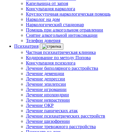
Капельница от запоя
Консультация нарколога
Круглосуточная наркологическая помощь
Нарколог на дом
Наркологический стационар
Помощь при алкогольном отравлении
Снятие алкогольной интоксикации
Телефон доверия
Психиатрия
Частная психиатрическая клиника
Кодирование по методу Попова
Консультация психолога
Лечение биполярного расстройства
Лечение деменции
Лечение депрессии
Лечение эпилепсии
Лечение игромании
Лечение ипохондрии
Лечение неврастении
Лечение ОКР
Лечение панических атак
Лечение психиатрических расстройств
Лечение шизофрении
Лечение тревожного расстройства
Психиатр на дом